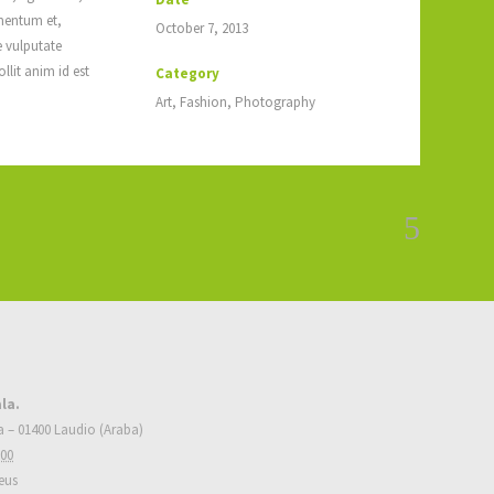
mentum et,
October 7, 2013
e vulputate
llit anim id est
Category
Art, Fashion, Photography
la.
a – 01400 Laudio (Araba)
800
eus