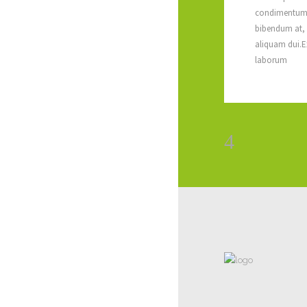
condimentum a
bibendum at, p
aliquam dui.Ex
laborum