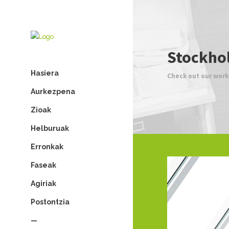
Stockho
Hasiera
Check out our work
Aurkezpena
Zioak
Helburuak
Erronkak
Faseak
Agiriak
Postontzia
—