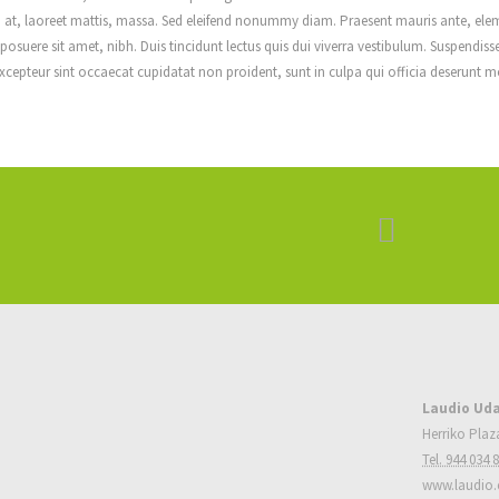
t, laoreet mattis, massa. Sed eleifend nonummy diam. Praesent mauris ante, ele
osuere sit amet, nibh. Duis tincidunt lectus quis dui viverra vestibulum. Suspendiss
cepteur sint occaecat cupidatat non proident, sunt in culpa qui officia deserunt mo
Laudio Uda
Herriko Plaz
Tel. 944 034 
www.laudio.