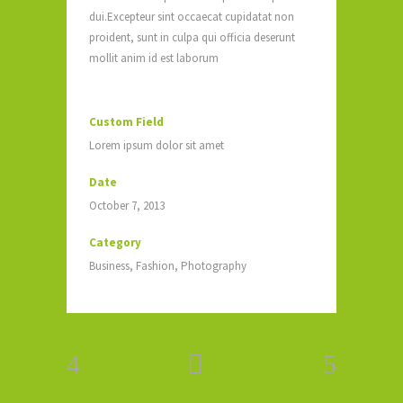
dui.Excepteur sint occaecat cupidatat non
proident, sunt in culpa qui officia deserunt
mollit anim id est laborum
Custom Field
Lorem ipsum dolor sit amet
Date
October 7, 2013
Category
Business, Fashion, Photography