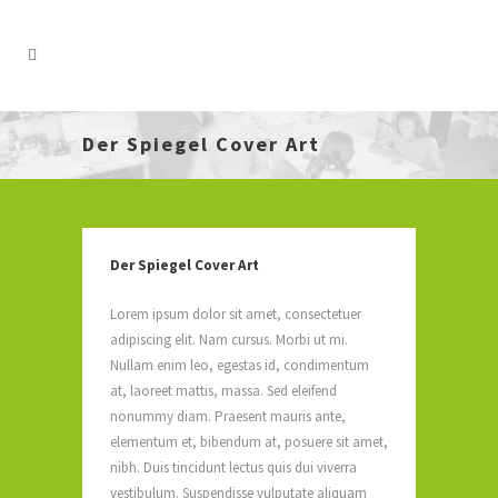
Der Spiegel Cover Art
Der Spiegel Cover Art
Lorem ipsum dolor sit amet, consectetuer
adipiscing elit. Nam cursus. Morbi ut mi.
Nullam enim leo, egestas id, condimentum
at, laoreet mattis, massa. Sed eleifend
nonummy diam. Praesent mauris ante,
elementum et, bibendum at, posuere sit amet,
nibh. Duis tincidunt lectus quis dui viverra
vestibulum. Suspendisse vulputate aliquam