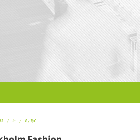
13
In
By
TyC
kholm Fashion