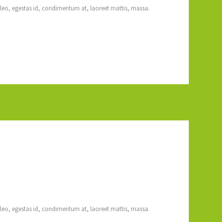
 leo, egestas id, condimentum at, laoreet mattis, massa.
 leo, egestas id, condimentum at, laoreet mattis, massa.