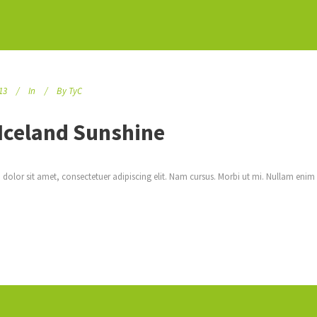
13
In
By
TyC
 Iceland Sunshine
dolor sit amet, consectetuer adipiscing elit. Nam cursus. Morbi ut mi. Nullam enim